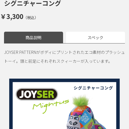
シグニチャーコング
￥3,300
（税込）
商品説明
スペック
JOYSER PATTERNがボディにプリントされたエコ素材のプラッシュ
トーイ。頭と前足にそれぞれスクィーカーが入っています。