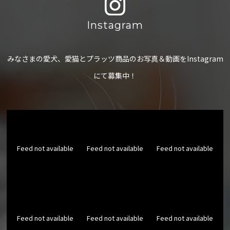
Instagram
みなさまの愛犬、愛猫とプラッツ商品のお写真＆動画をInstagram
にて募集中！
Feed not available
Feed not available
Feed not available
Feed not available
Feed not available
Feed not available