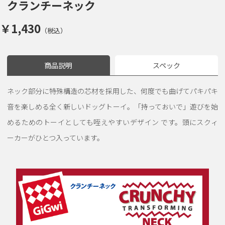
クランチーネック
￥1,430
（税込）
商品説明
スペック
ネック部分に特殊構造の芯材を採用した、何度でも曲げてパキパキ
音を楽しめる全く新しいドッグトーイ。「持っておいで」遊びを始
めるためのトーイとしても咥えやすいデザイン です。頭にスクィ
ーカーがひとつ入っています。