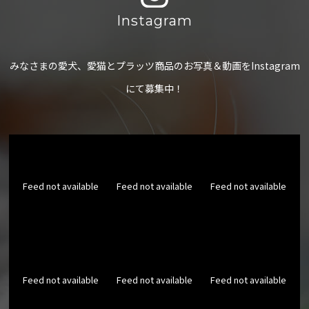
Instagram
みなさまの愛犬、愛猫とプラッツ商品のお写真＆動画をInstagram
にて募集中！
Feed not available
Feed not available
Feed not available
Feed not available
Feed not available
Feed not available