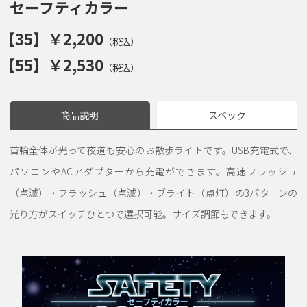
セーフティカラー
【35】￥2,200
（税込）
【55】￥2,530
（税込）
商品説明
スペック
首輪全体が光って夜道も安心のお散歩ライトです。USB充電式で、
パソコンやACアダプターから充電ができます。高速フラッシュ
（点滅）・フラッシュ（点滅）・ブライト（点灯）の3パターンの
光り方がスイッチひとつで選択可能。サイズ調節もできます。