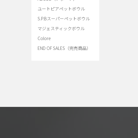
ユートピアペットボウル
S.P.Bスーパーペットボウル
マジェスティックボウル
Colore
END OF SALES（完売商品）