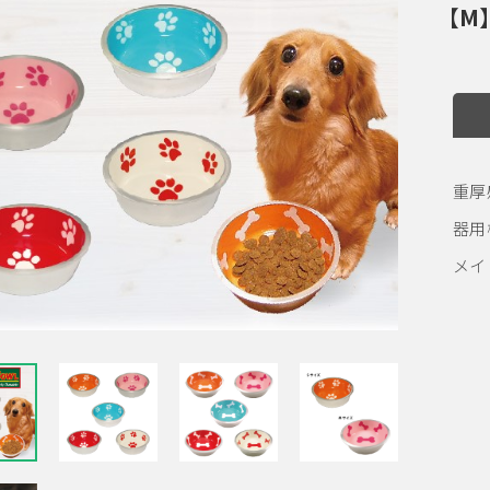
【M】
重厚
器用
メイ