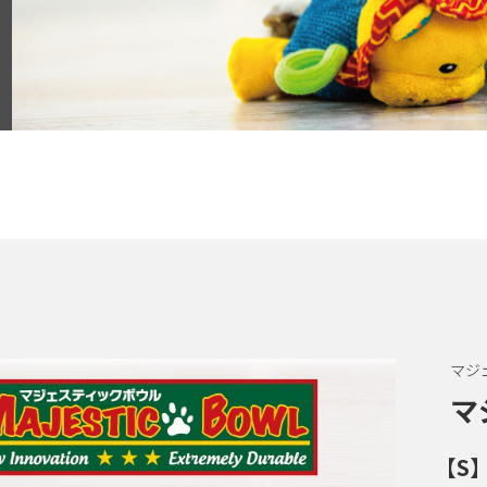
マジ
マ
【S】