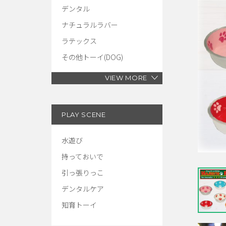
デンタル
ナチュラルラバー
ラテックス
その他トーイ(DOG)
VIEW MORE
PLAY SCENE
水遊び
持っておいで
引っ張りっこ
デンタルケア
知育トーイ